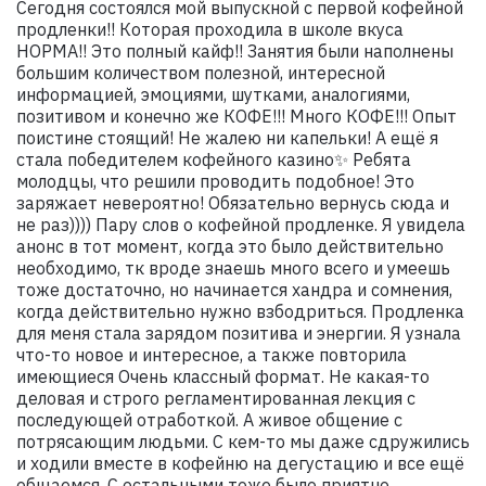
Сегодня состоялся мой выпускной с первой кофейной
продленки!! Которая проходила в школе вкуса
НОРМА!! Это полный кайф!! Занятия были наполнены
большим количеством полезной, интересной
информацией, эмоциями, шутками, аналогиями,
позитивом и конечно же КОФЕ!!! Много КОФЕ!!! Опыт
поистине стоящий! Не жалею ни капельки! А ещё я
стала победителем кофейного казино✨ Ребята
молодцы, что решили проводить подобное! Это
заряжает невероятно! Обязательно вернусь сюда и
не раз)))) Пару слов о кофейной продленке. Я увидела
анонс в тот момент, когда это было действительно
необходимо, тк вроде знаешь много всего и умеешь
тоже достаточно, но начинается хандра и сомнения,
когда действительно нужно взбодриться. Продленка
для меня стала зарядом позитива и энергии. Я узнала
что-то новое и интересное, а также повторила
имеющиеся Очень классный формат. Не какая-то
деловая и строго регламентированная лекция с
последующей отработкой. А живое общение с
потрясающим людьми. С кем-то мы даже сдружились
и ходили вместе в кофейню на дегустацию и все ещё
общаемся. С остальными тоже было приятно