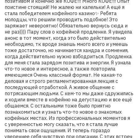
позитивом и конечно же КОФЕ!!! Много КОФЕ!!! Опыт
поистине стоящий! Не жалею ни капельки! А ещё я
стала победителем кофейного казино✨ Ребята
молодцы, что решили проводить подобное! Это
заряжает невероятно! Обязательно вернусь сюда и
не раз)))) Пару слов о кофейной продленке. Я увидела
анонс в тот момент, когда это было действительно
необходимо, тк вроде знаешь много всего и умеешь
тоже достаточно, но начинается хандра и сомнения,
когда действительно нужно взбодриться. Продленка
для меня стала зарядом позитива и энергии. Я узнала
что-то новое и интересное, а также повторила
имеющиеся Очень классный формат. Не какая-то
деловая и строго регламентированная лекция с
последующей отработкой. А живое общение с
потрясающим людьми. С кем-то мы даже сдружились
и ходили вместе в кофейню на дегустацию и все ещё
общаемся. С остальными тоже было приятно
познакомиться и узнать что-то новое о знакомых
кофейных местах. Из профессиональных моментов я
с уверенностью могу сказать, что я стала лучше
понимать свои ощущения. И теперь гораздо
увереннее себя чувствую при описании. С этих встреч