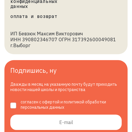
конфиденциальных
данных
оплата и возврат
ИП Бевзюк Максим Викторович
ИНН 390802346707 ОГРН 317392600049081
г.Выборг
Подпишись, ну
Дважды в месяц на указанную почту будут приходить
новости нашей школы и пространства
согласен с офертой и политикой обработки
персональных данных