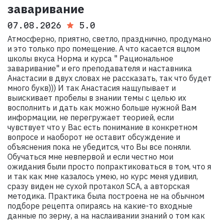
заваривание
07.08.2026
5.0
Атмосферно, приятно, светло, празднично, продумано
и это только про помещение. А что касается вцлом
школы вкуса Норма и курса " Рациональное
заваривание" и его преподавателя и наставника
Анастасии в двух словах не рассказать, так что будет
много букв))) И так Анастасия нащупывает и
выискивает пробелы в знании темы с целью их
восполнить и дать как можно больше нужной Вам
информации, не перегружает теорией, если
чувствует что у Вас есть понимание в конкретном
вопросе и наоборот не оставит обсуждение и
объяснения пока не убедится, что Вы все поняли.
Обучаться мне невпервой и если честно мои
ожидания были просто попрактиковаться в том, что я
и так как мне казалось умею, но курс меня удивил,
сразу виден не сухой протакол SCA, а авторская
методика. Практика была построена не на обычном
подборе рецепта опираясь на какие-то входные
данные по зерну, а на наслаивании знаний о том как